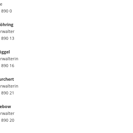
le
 890 0
öhring
rwalter
 890 13
öggel
rwalterin
 890 16
urchert
rwalterin
 890 21
iebow
rwalter
 890 20