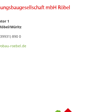
ungsbaugesellschaft mbH Röbel
tor 1
Röbel/Müritz
039931) 890 0
obau-roebel.de