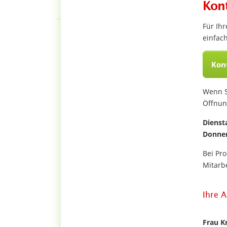
Kon
Für Ih
einfac
Kon
Wenn S
Öffnun
Dienst
Donner
Bei Pr
Mitarbe
Ihre 
Frau K