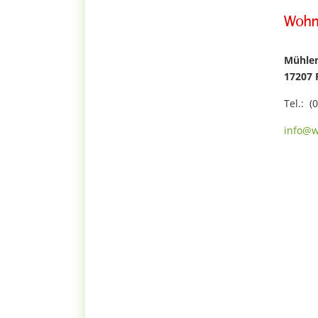
Wohn
Mühlen
17207 
Tel.: (
info@w